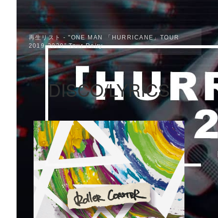
再生リスト - "ONE MAN 「HURRICANE」TOUR
2019-2020” Tour Dairy
DISCO/LYRICS