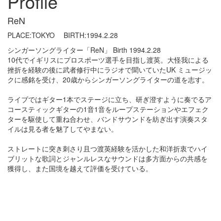
Profile
ReN
PLACE:TOKYO BIRTH:1994.2.28
シンガーソングライター「ReN」 Birth 1994.2.28
10代でイギリスにプロスポーツ選手を目指し渡英。大怪我による
挫折を経験の後に武者修行中にラジオで聞いていたUK ミュージッ
クに感銘を受け、20歳からシンガーソングライターの道を志す。
ライブではギター1本でステージに立ち、研ぎ澄すように奏でるア
コースティックギターの1音1音をループステーションやエフェク
ターを駆使して重ね合わせ、バンドサウンドを紡ぎ出す演奏スタ
イルは見る者を魅了してやまない。
ストレートに突き刺さり且つ渡英経験を活かした和洋折衷でハイ
ブリットな歌詞とジャンルレスなサウンドは多方面からの共感を
獲得し、また国境を越えて評価を受けている。